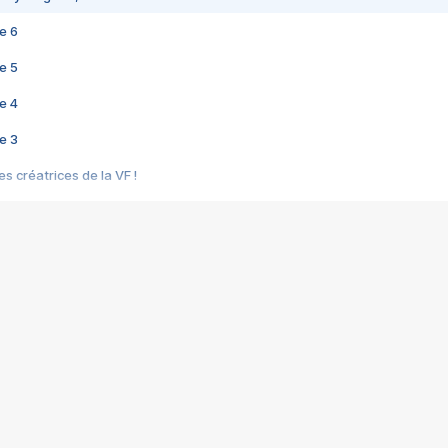
e 6
e 5
e 4
e 3
s créatrices de la VF !
e 2
e 1
e Mektoub My Love arrive enfin ! Rencontre avec Shaïn Boumedine et Sal
i : après Toni en famille
elle réalise le bouleversant Dites lui que je l'aime
ais ! Rencontre autour de Vie privée de Rebecca Zlotowski
 de Marguerite, Grave... Rencontre avec Ella Rumpf