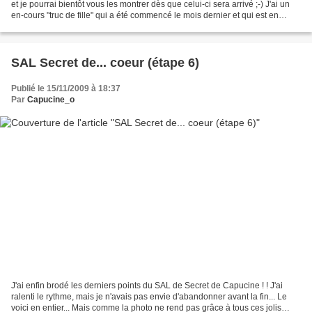
et je pourrai bientôt vous les montrer dès que celui-ci sera arrivé ;-) J'ai un
en-cours "truc de fille" qui a été commencé le mois dernier et qui est en
stand by... Il...
SAL Secret de... coeur (étape 6)
Publié le 15/11/2009 à 18:37
Par
Capucine_o
J'ai enfin brodé les derniers points du SAL de Secret de Capucine ! ! J'ai
ralenti le rythme, mais je n'avais pas envie d'abandonner avant la fin... Le
voici en entier... Mais comme la photo ne rend pas grâce à tous ces jolis