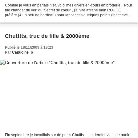
Comme je vous en parlais hier, voici mes divers en-cours en broderie... Pour
me changer du vert du 'Secret de coeur' , j'ai vite attrapé mon ROUGE
préféré (& un peu de bordeau) pour lancer ces quelques points (inachevés)
d'un free de MTSA ... vous l'avez...
Chutttts, truc de fille & 2000ème
Publié le 18/11/2009 à 18:23
Par
Capucine_o
Fin septembre je travaillais sur de petits Chuttts ... Le dernier vient de partir