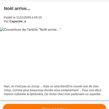
Noël arrive...
Publié le 11/11/2009 à 09:10
Par
Capucine_o
Nan, ce n'est pas un scoop ... mais ce sera bientôt le nouvel axe de mes
créas, comme pour beaucoup d'entre-vous certainement ... Pour une déco
maison naturelle & éphémère, j'ai choisi chez mon partenaire un superbe
livre, avec des réalisations simples...