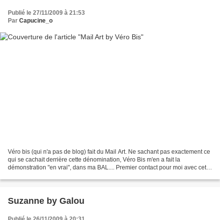
Publié le 27/11/2009 à 21:53
Par
Capucine_o
Véro bis (qui n'a pas de blog) fait du Mail Art. Ne sachant pas exactement ce
qui se cachait derrière cette dénomination, Véro Bis m'en a fait la
démonstration "en vrai", dans ma BAL.... Premier contact pour moi avec cet
Art, je vous laisse admirer l'enveloppe...
Suzanne by Galou
Publié le 26/11/2009 à 20:31