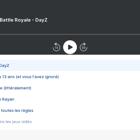
 Battle Royale - DayZ
 DayZ
 a 13 ans (et vous l'avez ignoré)
e (littéralement)
im Rayan
 toutes les règles
s les jeux vidéo
us choquant de Rockstar ? - Le scandale BULLY