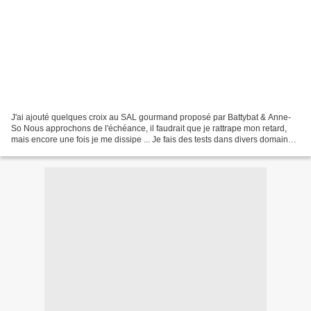
J'ai ajouté quelques croix au SAL gourmand proposé par Battybat & Anne-
So Nous approchons de l'échéance, il faudrait que je rattrape mon retard,
mais encore une fois je me dissipe ... Je fais des tests dans divers domaines,
notamment ... Allez je vous...