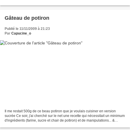
points que j'ai pris plaisir...
Gâteau de potiron
Publié le 11/11/2009 à 21:23
Par
Capucine_o
Il me restait 500g de ce beau potiron que je voulais cuisiner en version
sucrée Ce soir, j'ai cherché sur le net une recette qui nécessitait un minimum
d'ingrédients (farine, sucre et chair de potiron) et de manipulations... &
EUREKAAAA 1 heure plus tard,...