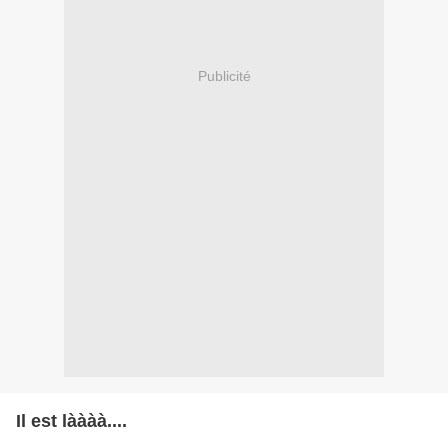
Publicité
Il est làààà....