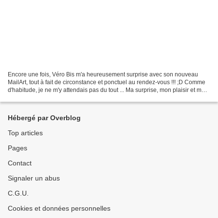
Encore une fois, Véro Bis m'a heureusement surprise avec son nouveau
MailArt, tout à fait de circonstance et ponctuel au rendez-vous !!! ;D Comme
d'habitude, je ne m'y attendais pas du tout ... Ma surprise, mon plaisir et mon
sourire en sont d'autant...
Hébergé par Overblog
Top articles
Pages
Contact
Signaler un abus
C.G.U.
Cookies et données personnelles