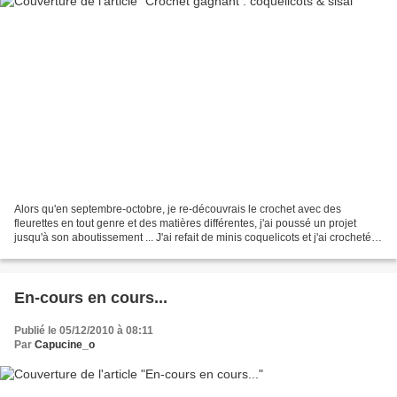
Alors qu'en septembre-octobre, je re-découvrais le crochet avec des
fleurettes en tout genre et des matières différentes, j'ai poussé un projet
jusqu'à son aboutissement ... J'ai refait de minis coquelicots et j'ai crocheté
en rond avec du sisal ... Mes...
En-cours en cours...
Publié le 05/12/2010 à 08:11
Par
Capucine_o