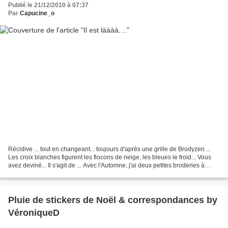
Publié le 21/12/2010 à 07:37
Par
Capucine_o
Récidive ... tout en changeant... toujours d'après une grille de Brodyzen ...
Les croix blanches figurent les flocons de neige, les bleues le froid... Vous
avez deviné... Il s'agit de ... Avec l'Automne, j'ai deux petites broderies à
finitionner maintenant...Vivement...
Pluie de stickers de Noël & correspondances by
VéroniqueD