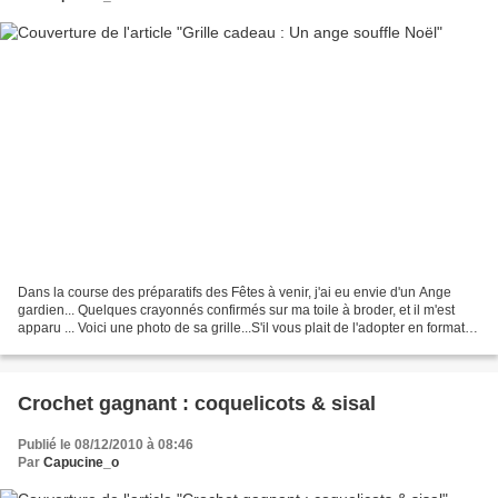
Dans la course des préparatifs des Fêtes à venir, j'ai eu envie d'un Ange
gardien... Quelques crayonnés confirmés sur ma toile à broder, et il m'est
apparu ... Voici une photo de sa grille...S'il vous plait de l'adopter en format
Word, un petit comm et...
Crochet gagnant : coquelicots & sisal
Publié le 08/12/2010 à 08:46
Par
Capucine_o