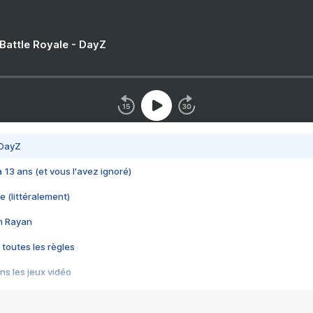
 Battle Royale - DayZ
 DayZ
 a 13 ans (et vous l'avez ignoré)
e (littéralement)
im Rayan
 toutes les règles
s les jeux vidéo
us choquant de Rockstar ? - Le scandale BULLY