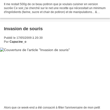
Il me restait 500g de ce beau potiron que je voulais cuisiner en version
sucrée Ce soir, j'ai cherché sur le net une recette qui nécessitait un minimum
d'ingrédients (farine, sucre et chair de potiron) et de manipulations... &
EUREKAAAA 1 heure plus tard,...
Invasion de souris
Publié le 17/05/2009 à 20:30
Par
Capucine_o
Alors que ce week-end a été consacré à fêter l'anniversaire de mon petit