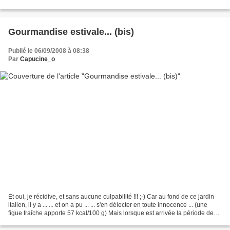
pratique les conseils de...
Gourmandise estivale... (bis)
Publié le 06/09/2008 à 08:38
Par
Capucine_o
Et oui, je récidive, et sans aucune culpabilité !!! ;-) Car au fond de ce jardin
italien, il y a ... ... et on a pu ... ... s'en délecter en toute innocence ... (une
figue fraîche apporte 57 kcal/100 g) Mais lorsque est arrivée la période de
maturité...