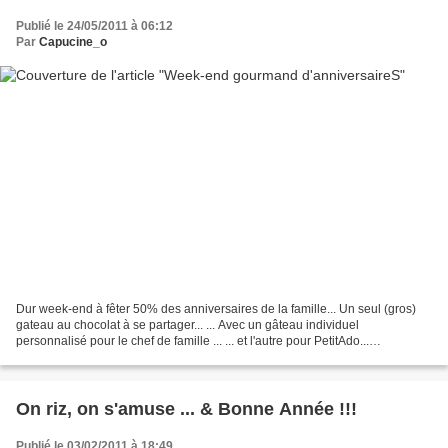
Publié le 24/05/2011 à 06:12
Par
Capucine_o
Dur week-end à fêter 50% des anniversaires de la famille... Un seul (gros)
gateau au chocolat à se partager... ... Avec un gâteau individuel
personnalisé pour le chef de famille ... ... et l'autre pour PetitAdo...
Hummmmm.... Il n'en reste déjà plus :(...
On riz, on s'amuse ... & Bonne Année !!!
Publié le 03/02/2011 à 18:49