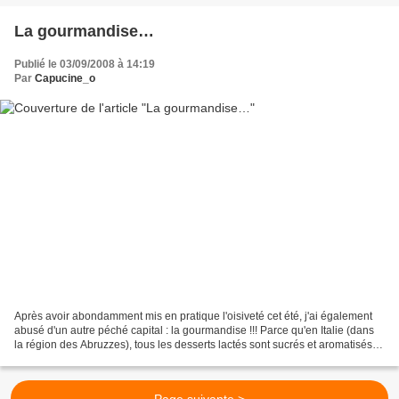
La gourmandise…
Publié le 03/09/2008 à 14:19
Par
Capucine_o
Après avoir abondamment mis en pratique l'oisiveté cet été, j'ai également
abusé d'un autre péché capital : la gourmandise !!! Parce qu'en Italie (dans
la région des Abruzzes), tous les desserts lactés sont sucrés et aromatisés,
et que les rares yaourts...