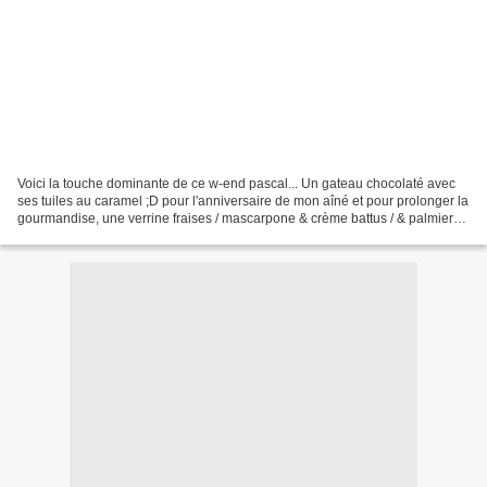
Voici la touche dominante de ce w-end pascal... Un gateau chocolaté avec
ses tuiles au caramel ;D pour l'anniversaire de mon aîné et pour prolonger la
gourmandise, une verrine fraises / mascarpone & crème battus / & palmiers
émiettés sous son coulis de...