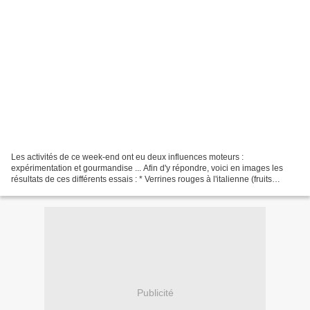
Les activités de ce week-end ont eu deux influences moteurs :
expérimentation et gourmandise ... Afin d'y répondre, voici en images les
résultats de ces différents essais : * Verrines rouges à l'italienne (fruits
rouges / mascarpone & crème fraîche /...
Publicité