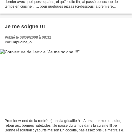
dernier avec quelques copains, et qu'à cette fin j'ai passé beaucoup de
temps en cuisine ... ... pour quelques pizzas (ci-dessous la première
fournée...) ... le repas n'a pas été...
Je me soigne !!!
Publié le 08/09/2008 à 08:32
Par
Capucine_o
Premier w-end de la rentrée (dans la grisaille !)... Alors pour me consoler,
retour aux bonnes habitudes ! Je passe du temps dans la cuisine !!! ;-p
Bonne résolution : yaourts maison En cocotte, pas assez pris (je mettrais en