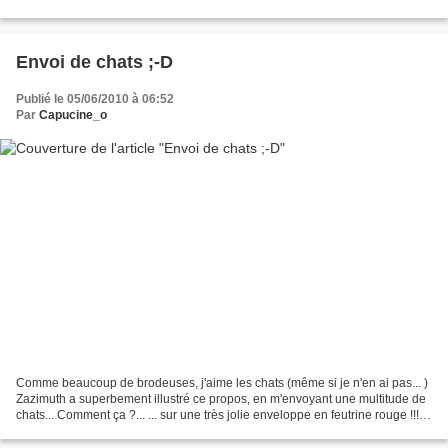
rouges / mascarpone & crème fraîche /...
Envoi de chats ;-D
Publié le 05/06/2010 à 06:52
Par
Capucine_o
Comme beaucoup de brodeuses, j'aime les chats (même si je n'en ai pas... )
Zazimuth a superbement illustré ce propos, en m'envoyant une multitude de
chats... Comment ça ?... ... sur une très jolie enveloppe en feutrine rouge !!!
...... accompagnée d'une...