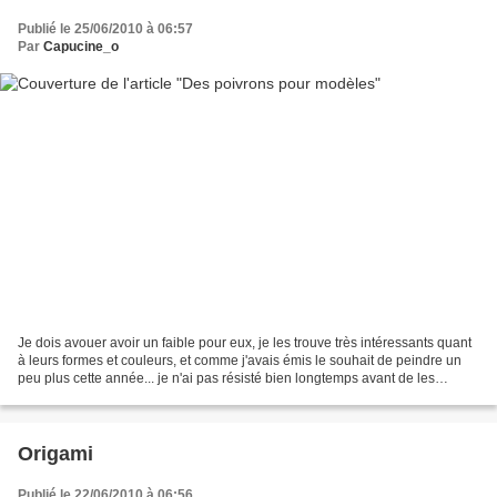
Publié le 25/06/2010 à 06:57
Par
Capucine_o
Je dois avouer avoir un faible pour eux, je les trouve très intéressants quant
à leurs formes et couleurs, et comme j'avais émis le souhait de peindre un
peu plus cette année... je n'ai pas résisté bien longtemps avant de les
croquer (ici AVANT cuisson...
Origami
Publié le 22/06/2010 à 06:56