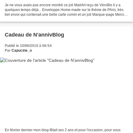
Je ne vous avais pas encore montré ce joli MailArt reçu de VéroBis il y a
quelques temps déjà... Enveloppe Home-made sur le thème de PAris, très
bel envoi qui contenait une belle carte comm et un joli Marque-page Merci
VéroBis pour tous ces échanges toujours...
Cadeau de N'annivBlog
Publié le 10/06/2010 à 06:54
Par
Capucine_o
En février dernier mon blog fêtait ses 2 ans et pour l'occasion, pour vous