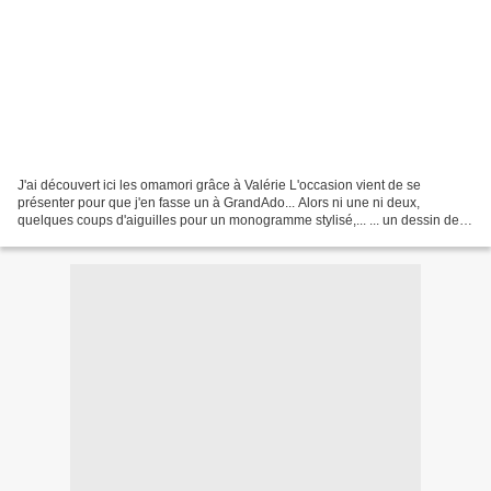
J'ai découvert ici les omamori grâce à Valérie L'occasion vient de se
présenter pour que j'en fasse un à GrandAdo... Alors ni une ni deux,
quelques coups d'aiguilles pour un monogramme stylisé,... ... un dessin de
GrandAdo que j'ai brodé... ... & voilà...