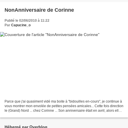
NonAnniversaire de Corinne
Publié le 02/06/2010 à 11:22
Par
Capucine_o
Parce que j'ai quasiment vidé ma boite à "bidouilles en-cours", je continue à
vous montrer mon envolée de petites pensées amicales... Cette fois direction
le (Grand) Nord ... chez Corinne ... Son anniversaire était en avril, alors elle
n'a pas échappé...
Hébergé par Overblog