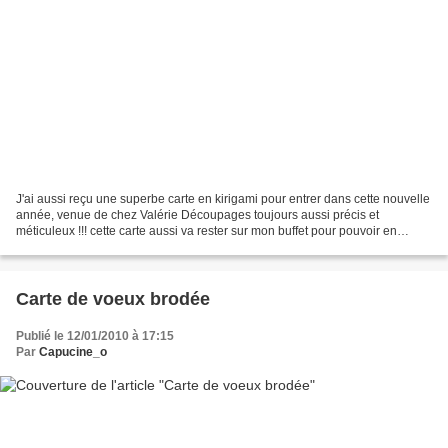
J'ai aussi reçu une superbe carte en kirigami pour entrer dans cette nouvelle
année, venue de chez Valérie Découpages toujours aussi précis et
méticuleux !!! cette carte aussi va rester sur mon buffet pour pouvoir en
profiter un bon bout de temps (à côté...
Carte de voeux brodée
Publié le 12/01/2010 à 17:15
Par
Capucine_o