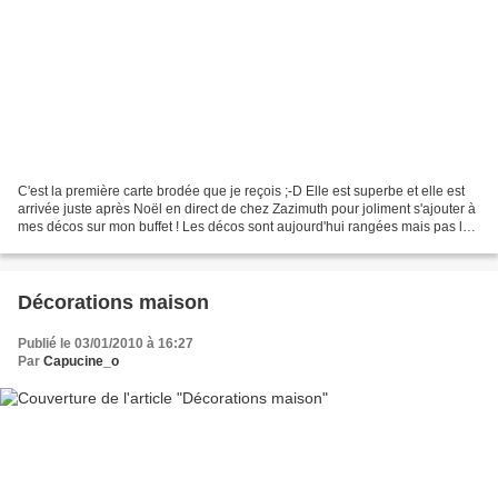
C'est la première carte brodée que je reçois ;-D Elle est superbe et elle est
arrivée juste après Noël en direct de chez Zazimuth pour joliment s'ajouter à
mes décos sur mon buffet ! Les décos sont aujourd'hui rangées mais pas la
carte !!! Merci Zazimuth...
Décorations maison
Publié le 03/01/2010 à 16:27
Par
Capucine_o