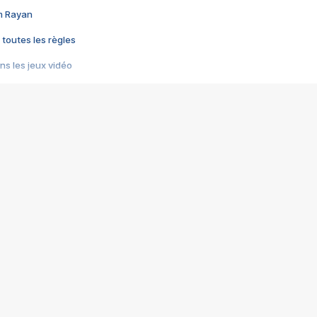
im Rayan
 toutes les règles
s les jeux vidéo
us choquant de Rockstar ? - Le scandale BULLY
e plus moche de Steam
du RÊVE tourne au CAUCHEMAR
pendant 8 heures
it… à tort
umiliés par un jeu vidéo
ire - Final Fantasy 8
ti un empire - Age of Empires
story DOFUS