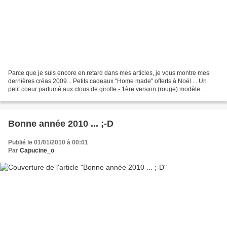
Parce que je suis encore en retard dans mes articles, je vous montre mes
dernières créas 2009... Petits cadeaux "Home made" offerts à Noël ... Un
petit coeur parfumé aux clous de girofle - 1ère version (rouge) modèle
d'après Sophie Bester - Feutre, la...
Bonne année 2010 ... ;-D
Publié le 01/01/2010 à 00:01
Par
Capucine_o