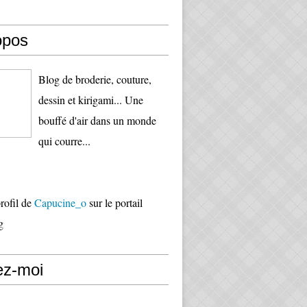
opos
Blog de broderie, couture,
dessin et kirigami... Une
bouffé d'air dans un monde
qui courre...
profil de
Capucine_o
sur le portail
g
ez-moi