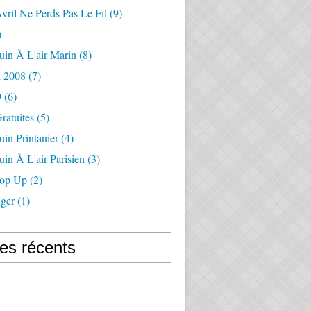
vril Ne Perds Pas Le Fil
(9)
)
uin À L'air Marin
(8)
l 2008
(7)
9
(6)
Gratuites
(5)
uin Printanier
(4)
uin À L'air Parisien
(3)
Pop Up
(2)
ger
(1)
les récents