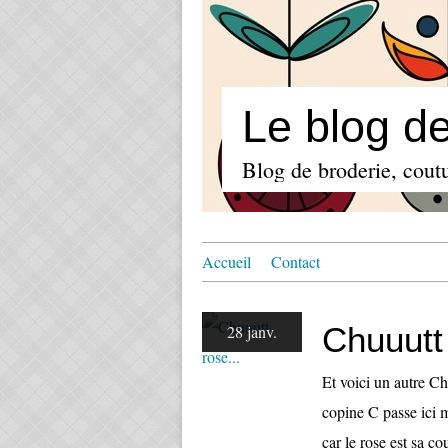
Le blog d
Blog de broderie, coutu
Accueil
Contact
Chuuutt 
28 janv.
Et voici un autre C
copine C passe ici me
car le rose est sa cou