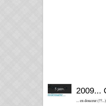
2009... 
5 janv.
... en douceur (??..