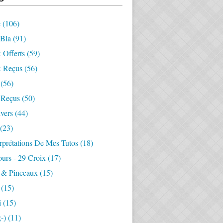
e
(106)
-Bla
(91)
 Offerts
(59)
 Reçus
(56)
(56)
 Reçus
(50)
vers
(44)
(23)
rprétations De Mes Tutos
(18)
ours - 29 Croix
(17)
 & Pinceaux
(15)
(15)
i
(15)
-)
(11)