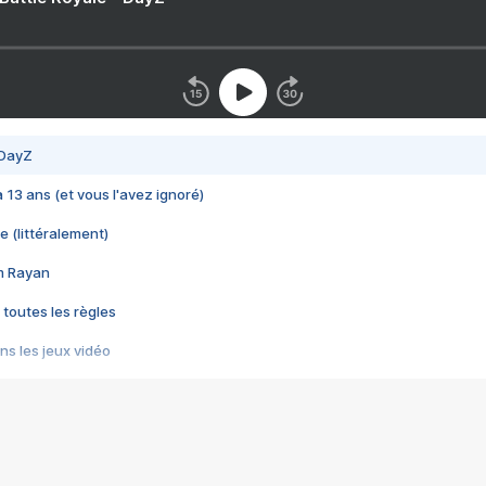
 DayZ
 a 13 ans (et vous l'avez ignoré)
e (littéralement)
im Rayan
 toutes les règles
s les jeux vidéo
us choquant de Rockstar ? - Le scandale BULLY
e plus moche de Steam
du RÊVE tourne au CAUCHEMAR