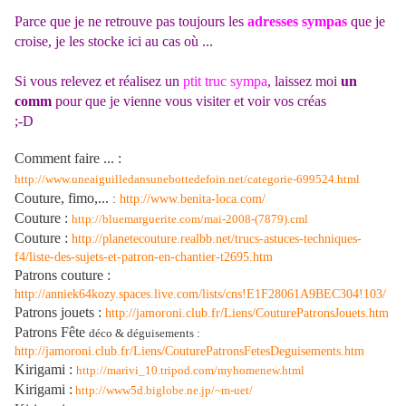
Parce que je ne retrouve pas toujours les
adresses sympas
que je
croise, je les stocke ici au cas où ...
Si vous relevez et réalisez un
ptit truc sympa
, laissez moi
un
comm
pour que je vienne vous visiter et voir vos créas
;-D
Comment faire ... :
http://www.uneaiguilledansunebottedefoin.net/categorie-699524.html
Couture, fimo,...
:
http://www.benita-loca.com/
Couture :
http://bluemarguerite.com/mai-2008-(7879).cml
Couture :
http://planetecouture.realbb.net/trucs-astuces-techniques-
f4/liste-des-sujets-et-patron-en-chantier-t2695.htm
Patrons couture :
http://anniek64kozy.spaces.live.com/lists/cns!E1F28061A9BEC304!103/
Patrons jouets :
http://jamoroni.club.fr/Liens/CouturePatronsJouets.htm
Patrons Fête
déco & déguisements :
http://jamoroni.club.fr/Liens/CouturePatronsFetesDeguisements.htm
Kirigami :
http://marivi_10.tripod.com/myhomenew.html
Kirigami :
http://www5d.biglobe.ne.jp/~m-uet/