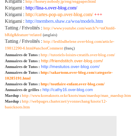
Kirigami :
http://horsey.nobody.jp/eng/engpaper.html
Kirigami :
http://lina-s.over-blog.com/
Kirigami :
http://cartes-pop-up.over-blog.com/
+++
Kirigami :
http://members.shaw.ca/woa/models.htm
Tatting / Frivolités :
http://www.youtube.com/watch?v=mOimfd-
bRdg&feature=related
(anglais)
Tatting / Frivolités :
http://lesfilsdhelene.over-blog.com/article-
19812290-6.html#anchorComment
(franç)
Annuaires de Tutos :
http://tutoriels-loisirs-creatifs.over-blog.com/
http://friendstitch.over-blog.com/
Annuaires de Tutos :
http://mestutos.over-blog.com/
Annuaires de Tutos :
Annuaires de Tutos :
http://sakartonn.over-blog.com/categorie-
10285191.html
Annuaires de Tutos :
http://toutfaire-enfant.over-blog.com/
Annuaires de grilles :
http://cathy16.over-blog.com
Maedup :
http://www.koreaknots.or.kr/knots/man/maedup/man_maedup.htm
Maedup :
http://webpages.charter.net/yvonnechang/knots/12-
basicknots.htm