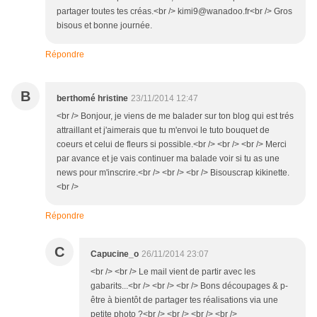
partager toutes tes créas.<br /> kimi9@wanadoo.fr<br /> Gros
bisous et bonne journée.
Répondre
B
berthomé hristine
23/11/2014 12:47
<br /> Bonjour, je viens de me balader sur ton blog qui est trés
attraillant et j'aimerais que tu m'envoi le tuto bouquet de
coeurs et celui de fleurs si possible.<br /> <br /> <br /> Merci
par avance et je vais continuer ma balade voir si tu as une
news pour m'inscrire.<br /> <br /> <br /> Bisouscrap kikinette.
<br />
Répondre
C
Capucine_o
26/11/2014 23:07
<br /> <br /> Le mail vient de partir avec les
gabarits...<br /> <br /> <br /> Bons découpages & p-
être à bientôt de partager tes réalisations via une
petite photo ?<br /> <br /> <br /> <br />