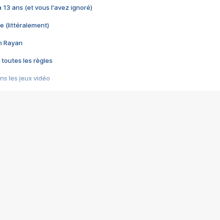
 a 13 ans (et vous l'avez ignoré)
e (littéralement)
im Rayan
 toutes les règles
s les jeux vidéo
us choquant de Rockstar ? - Le scandale BULLY
e plus moche de Steam
du RÊVE tourne au CAUCHEMAR
pendant 8 heures
it… à tort
umiliés par un jeu vidéo
ire - Final Fantasy 8
ti un empire - Age of Empires