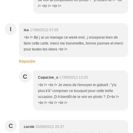
de voir ta composition en photo ? ;D Bises<br /> <br
/> <br /> <br />
I
isa
17/09/2012 07:05
<br /> Bjr j ai un mariage ce week end , j essayerai bien de
faire cette carte. merci me transmettre, bonne journee et merci
pour toutes tes idees <br />
Répondre
C
Capucine_o
17/09/2012 13:20
<br /> <br /> Je viens de t'envoyer le gabarit ; "y'a
plus k'à" composer ce bouquet pour cette belle
occasion ;D A bientôt de le voir en photo ? ;D<br />
<br /> <br /> <br />
C
carole
03/08/2012 20:37