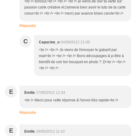
<br /> bonour,<br /> <br /> <br /> je viens de voir ta varte sur
passion carte créative et j'aimerai bien avoir le tuto de ta carte
coeur<br /> <br /> <br /> merci par avance bises carole<br />
Répondre
C
Capucine_o
04/09/2012 21:09
<br /> <br /> Je viens de t'envoyer le gabarit par
mail<br /> <br /> <br /> Bons découpages & p-être à
bientôt de voir ton bouquet en photo ? ;D<br /> <br />
<br /> <br />
E
Emilie
27/06/2012 12:34
<br /> Merci pour cette réponse & l'envoi très rapide<br />
Répondre
E
Emilie
26/06/2012 11:42