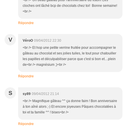
<br /> Un beau gâteau pour l'anniversaire du fiston! Les
cloches ont lâché bcp de chocolats chez toi! Bonne semaine!
<br />
Répondre
V
VéroO
09/04/2012 22:30
<br /> Et hop une petite verrine fruitée pour acccompagner le
gâteau au chocolat et ses jolies tuiles, le tout pour chatouiller
les papilles et déculpabiliser parce que c'est si bon et....plein
de<br /> magnésium ;)<br />
Répondre
S
sy89
09/04/2012 21:14
<br /> Magnifique gâteau ^^ ça donne faim ! Bon anniversaire
à ton aîné alors ;-) Et encore joyeuses Pâques chocolatées à
toi et ta famille ^^ ! bises<br />
Répondre